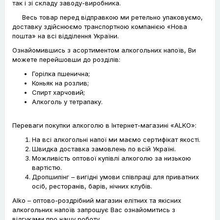
так і зі складу заводу-виробника.
Весь товар перед відправкою ми ретельно упаковуємо,
доставку здійснюємо транспортною компанією «Нова
пошта» на всі відділення України.
Ознайомившись з асортиментом алкогольних напоїв, Ви
можете перейшовши до розділів:
Горілка пшенична;
Коньяк на розлив;
Спирт харчовий;
Алкоголь у тетрапаку.
Переваги покупки алкоголю в Інтернет-магазині «ALKO»:
На всі алкогольні напої ми маємо сертифікат якості.
Швидка доставка замовлень по всій Україні.
Можливість оптової купівлі алкоголю за низькою
вартістю.
Дропшипінг – вигідні умови співпраці для приватних
осіб, ресторанів, барів, нічних клубів.
Alko – оптово-роздрібний магазин елітних та якісних
алкогольних напоїв запрошує Вас ознайомитись з
відгуками про нашу роботу.