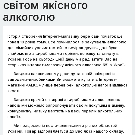
світом якісного
алкоголю
Історія створення Інтернет-магазину бере свій початок ще
понад 10 років тому. Все починалося із закупівель алкоголю
для сімейних урочистостей та вечірок друзів, далі було
знайомство з виробниками горілки, коньяку та спирту в
Україні. І ось на сьогоднішній день ми раді вітати Вас на
сторінках Інтернет-магазину якісного алкоголю №1 в Україні.
Завдяки накопиченому досвіду та тісній співпраці із
заводами-виробниками Ви зможете купити в Інтернет-
магазині «ALKO» лише перевірені алкогольні напої відмінної
якості.
Завдяки прямій співпраці з виробниками алкогольних
напоїв ми можемо запропонувати своїм покупцям відмінну,
конкурентну, низьку вартість на весь перелік алкогольних
напоїв.
Ми працюємо із постачальниками з різних областей
України. Товар відправляється до Вас як із нашого складу,