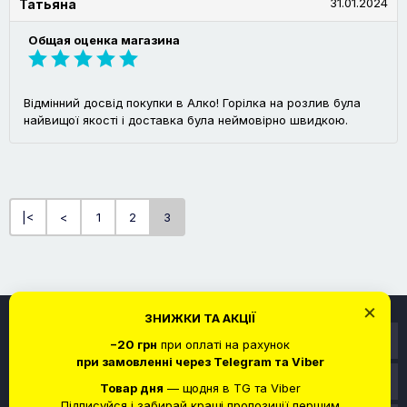
31.01.2024
Татьяна
Общая оценка магазина
Відмінний досвід покупки в Алко! Горілка на розлив була
найвищої якості і доставка була неймовірно швидкою.
|<
<
1
2
3
×
ЗНИЖКИ ТА АКЦІЇ
Информация
−20 грн
при оплаті на рахунок
при замовленні через Telegram та Viber
Служба поддержки
Товар дня
— щодня в TG та Viber
Підписуйся і забирай кращі пропозиції першим