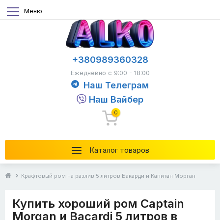
Меню
+380989360328
Ежедневно с 9:00 - 18:00
Наш Телеграм
Наш Вайбер
0
Каталог товаров
Крафтовый ром на разлив 5 литров Бакарди и Капитан Морган
Купить хороший ром Captain
Morgan и Bacardi 5 литров в