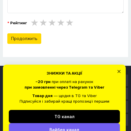
Рейтинг
Продолжить
×
ЗНИЖКИ ТА АКЦІЇ
Информация
−20 грн
при оплаті на рахунок
при замовленні через Telegram та Viber
Служба поддержки
Товар дня
— щодня в TG та Viber
Підписуйся і забирай кращі пропозиції першим
Личный кабинет
TG канал
Связаться с нами
Вайбер канал