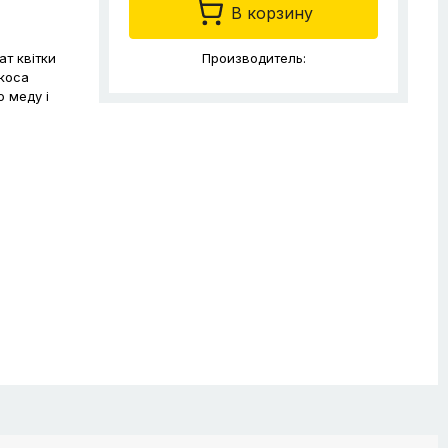
В корзину
ат квітки
Производитель:
икоса
о меду і