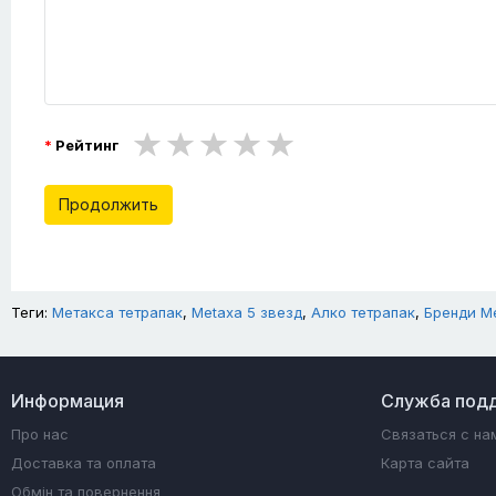
Рейтинг
Продолжить
Теги:
Метакса тетрапак
,
Metaxa 5 звезд
,
Алко тетрапак
,
Бренди М
Информация
Служба под
Про нас
Связаться с на
Доставка та оплата
Карта сайта
Обмін та повернення