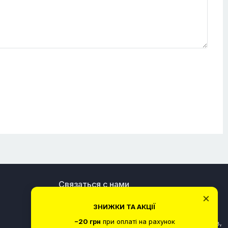
Связаться с нами
×
+380989360328
ЗНИЖКИ ТА АКЦІЇ
−20 грн
при оплаті на рахунок
вулиця Богдана Хмельницького, 30/10, Київ,