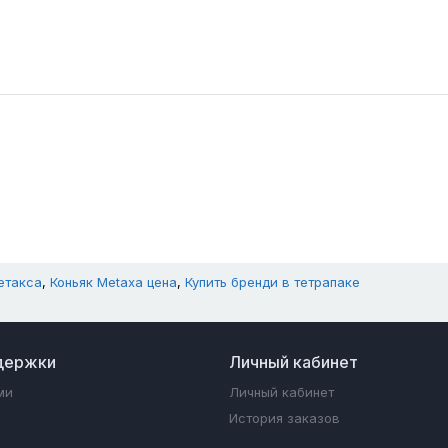
етакса
,
Коньяк Metaxa цена
,
Купить бренди в тетрапаке
держки
Личный кабинет
ми
Личный кабинет
История заказов