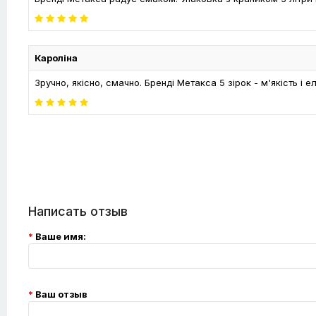
Кароліна
Зручно, якісно, смачно. Бренді Метакса 5 зірок - м'якість і 
Написать отзыв
Ваше имя:
Ваш отзыв