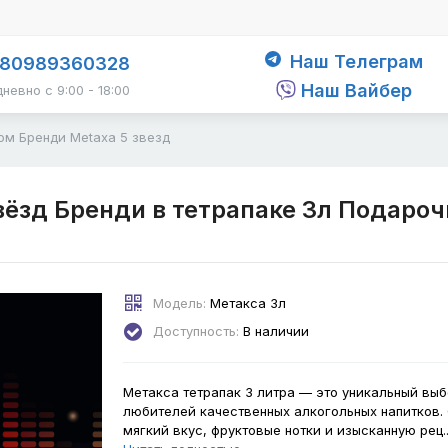
Наш Телеграм
80989360328
Наш Вайбер
невно с 9:00 - 18:00
ом Бренди Metaxa 5 звезд
вёзд Бренди в тетрапаке 3л Подароч
Модель:
Метакса 3л
Доступность:
В наличии
Метакса тетрапак 3 литра — это уникальный выб
любителей качественных алкогольных напитков.
мягкий вкус, фруктовые нотки и изысканную рец.