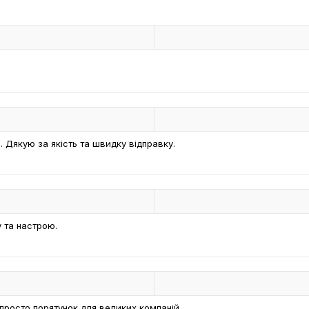
 Дякую за якість та швидку відправку.
у та настрою.
просто порятунок для великих компаній.