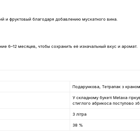
гкий и фруктовый благодаря добавлению мускатного вина.
ие 6–12 месяцев, чтобы сохранить её изначальный вкус и аромат.
Подарункова, Тетрапак з крано
У складному букеті Metaxa гіркув
стиглого абрикоса поступово зба
3 літра
38 %