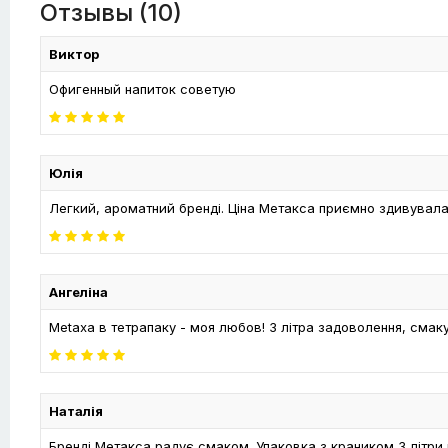
Отзывы (10)
Виктор
Офигенный напиток советую
Юлія
Легкий, ароматний бренді. Ціна Метакса приємно здивувала.
Ангеліна
Metaxa в тетрапаку - моя любов! 3 літра задоволення, смак
Наталія
Бренді Метакса радує смаком. Упаковка з краником 3 літри 