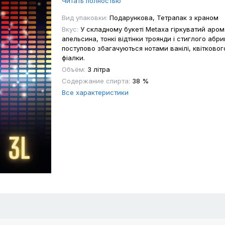
Читать полностью
Вид упаковки:
Подарункова, Тетрапак з краном
Вкус:
У складному букеті Metaxa гіркуватий аром
апельсина, тонкі відтінки троянди і стиглого абр
поступово збагачуються нотами ванілі, квітковог
фіалки.
Объём:
3 літра
Содержание спирта:
38 %
Все характеристики