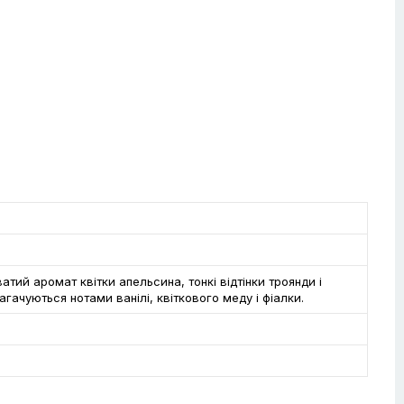
м
атий аромат квітки апельсина, тонкі відтінки троянди і
гачуються нотами ванілі, квіткового меду і фіалки.