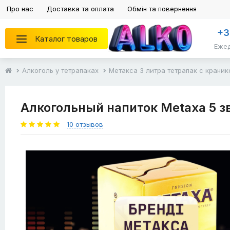
Про нас
Доставка та оплата
Обмін та повернення
+3
Каталог товаров
Ежед
Алкоголь у тетрапаках
Метакса 3 литра тетрапак с краник
Алкогольный напиток Metaxa 5 з
10 отзывов