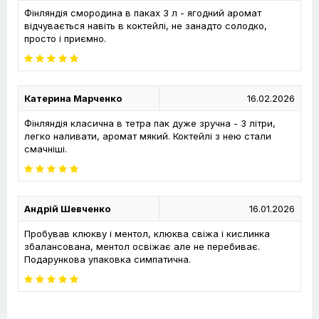
Фінляндія смородина в паках 3 л - ягодний аромат
відчувається навіть в коктейлі, не занадто солодко,
просто і приємно.
Катерина Марченко
16.02.2026
Фінляндія класична в тетра пак дуже зручна - 3 літри,
легко наливати, аромат мякий. Коктейлі з нею стали
смачніші.
Андрій Шевченко
16.01.2026
Пробував клюкву і ментол, клюква свіжа і кислинка
збалансована, ментол освіжає але не перебиває.
Подарункова упаковка симпатична.