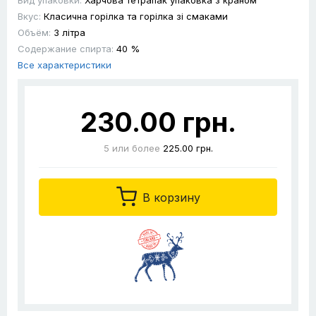
Вид упаковки:
Харчова тетрапак упаковка з краном
Вкус:
Класична горілка та горілка зі смаками
Объём:
3 літра
Содержание спирта:
40 %
Все характеристики
230.00 грн.
5
или более
225.00 грн.
В корзину