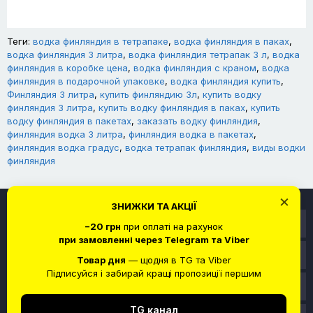
Теги:
водка финляндия в тетрапаке
,
водка финляндия в паках
,
водка финляндия 3 литра
,
водка финляндия тетрапак 3 л
,
водка
финляндия в коробке цена
,
водка финляндия с краном
,
водка
финляндия в подарочной упаковке
,
водка финляндия купить
,
Финляндия 3 литра
,
купить финляндию 3л
,
купить водку
финляндия 3 литра
,
купить водку финляндия в паках
,
купить
водку финляндия в пакетах
,
заказать водку финляндия
,
финляндия водка 3 литра
,
финляндия водка в пакетах
,
финляндия водка градус
,
водка тетрапак финляндия
,
виды водки
финляндия
×
ЗНИЖКИ ТА АКЦІЇ
Информация
−20 грн
при оплаті на рахунок
при замовленні через Telegram та Viber
Служба поддержки
Товар дня
— щодня в TG та Viber
Підписуйся і забирай кращі пропозиції першим
Личный кабинет
TG канал